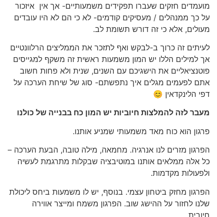
מועמדים חזקים שעברו תפקידים משמעותיים- אך אין איזכור
על כך ממנהלים / מעסיקים קודמים- לא כי הם לא היו עובדים
מעולים, אלא כי זה דורש תשומת לב.
לעיתים זה כרוך ב-לבקש ואף לתזכר את הממליצים הרלוונטיים
אך למילים הללו יש המון משמעות ראשית זה משקף למגייסים
פוטנציאליים את הישגיכם עם השנים, שנית ולא פחות חשוב
אתם לפעמים מגלים איך נתפשתם- סוג של שיחת הערכה על
דפי הלינקדאין 😊
מעבר לזה להמלצות חיוביות יש המון כח בבנייה של כולנו
פרגון הוא כוח מאד משמעותי שמניע אותנו.
הפרגון מזרים לנו אנרגיה. מחמאה, מילה טובה, הבעת הערכה –
כל אלה ממלאים אותנו במוטיבציה שבקלות מתרגמת לעשיה
ולפעולות מקדמות.
הפרגון מחזק ביטחון עצמי. בנוסף, יש לו משמעות ביחס ליכולת
שלנו לחזור על ההישג שוב. הפרגון משמח ומייצר אווירה
חיובית.